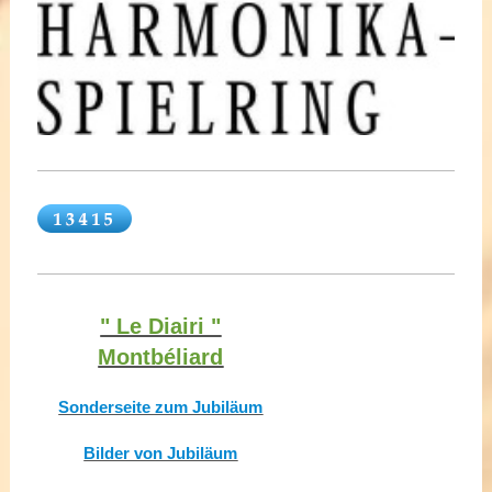
" Le Diairi "
Montbéliard
Sonderseite zum Jubiläum
Bilder von Jubiläum